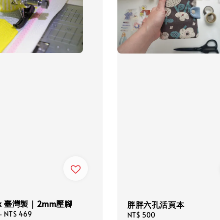
x 臺灣製｜2mm壓腳
胖胖六孔活頁本
-
NT$ 469
Regular
NT$ 500