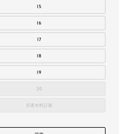
15
16
17
18
19
20
另選布料訂製