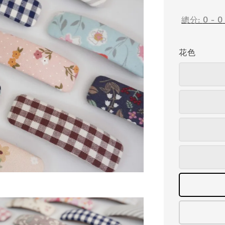
price
總分:
0
-
0
花色