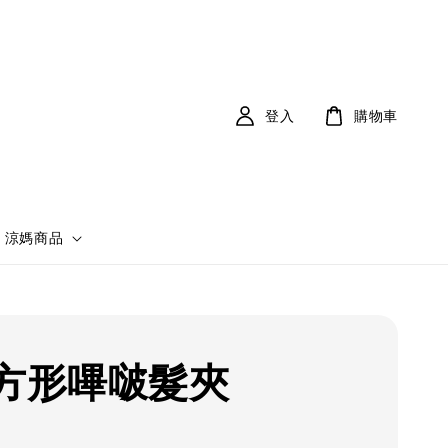
登入
購物車
涼媽商品
m方形嗶啵髮夾