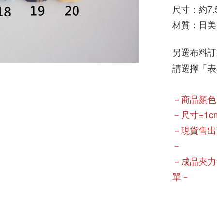
尺寸：約7.5
材質：日美
另選布料訂
請選擇「表
－商品顏色
－尺寸±1
－現貨售出
－
－成品夾力
單－