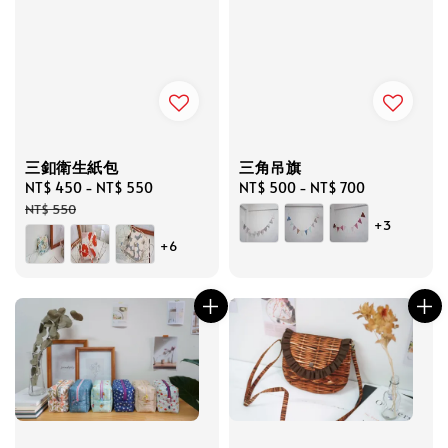
三釦衛生紙包
三角吊旗
Sale
NT$ 450
-
NT$ 550
Regular
Regular
NT$ 500
-
NT$ 700
price
price
price
NT$ 550
+3
+6