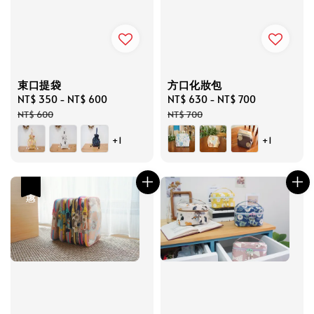
束口提袋
方口化妝包
Sale
NT$ 350
-
NT$ 600
Regular
Sale
NT$ 630
-
NT$ 700
Regular
price
price
price
price
NT$ 600
NT$ 700
+1
+1
優惠