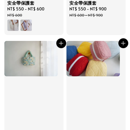
安全帶保護套
安全帶保護套
Sale
NT$ 550
-
NT$ 600
Regular
Sale
NT$ 550
-
NT$ 900
Regular
price
price
price
price
NT$ 600
NT$ 600
-
NT$ 900