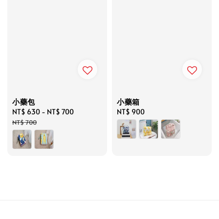
小藥包
小藥箱
Sale
NT$ 630
-
NT$ 700
Regular
Regular
NT$ 900
price
price
price
NT$ 700