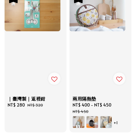
｜臺灣製｜返裡鉗
兩用隔熱墊
Sale
NT$ 280
Regular
Sale
NT$ 400
-
NT$ 450
Regular
NT$ 320
price
price
price
price
NT$ 450
+1