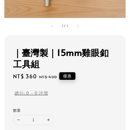
1
/
1
｜臺灣製｜15mm雞眼釦
工具組
Sale
NT$ 360
Regular
優惠
NT$ 400
price
price
總分:
0
-
0
評價
數量