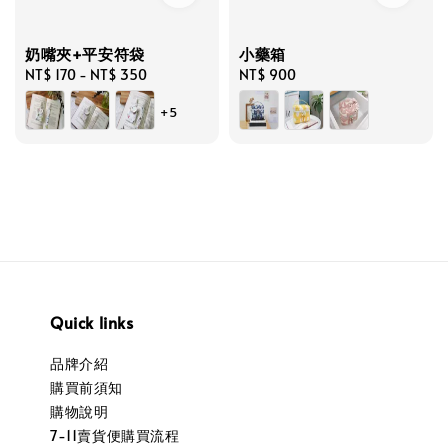
奶嘴夾+平安符袋
小藥箱
Regular
NT$ 170
-
NT$ 350
Regular
NT$ 900
price
price
+5
Quick links
品牌介紹
購買前須知
購物說明
7-11賣貨便購買流程