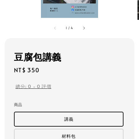
1
/
4
豆腐包講義
Regular
NT$ 350
price
總分:
0
-
0
評價
商品
講義
材料包