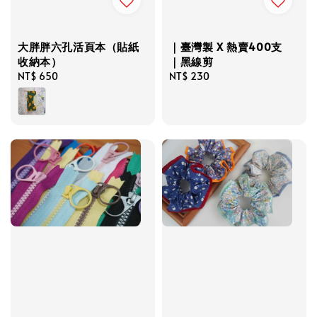
大胖胖六孔活頁本（貼紙
｜臺灣製 X 熱賣400支
收納本）
｜黑線剪
Regular
NT$ 650
Regular
NT$ 230
price
price