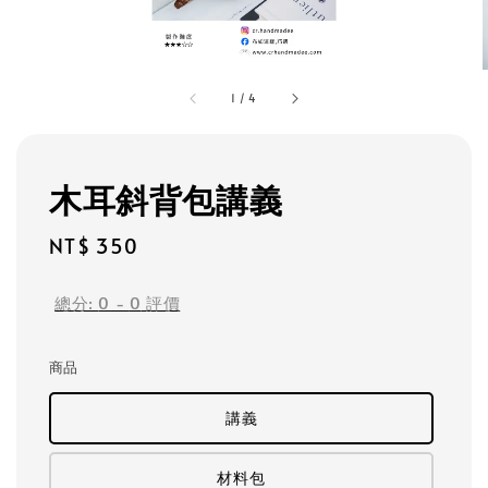
1
/
4
木耳斜背包講義
Regular
NT$ 350
price
總分:
0
-
0
評價
商品
講義
材料包