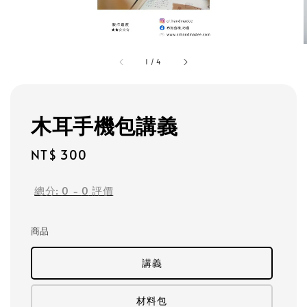
1
/
4
木耳手機包講義
Regular
NT$ 300
price
總分:
0
-
0
評價
商品
講義
材料包