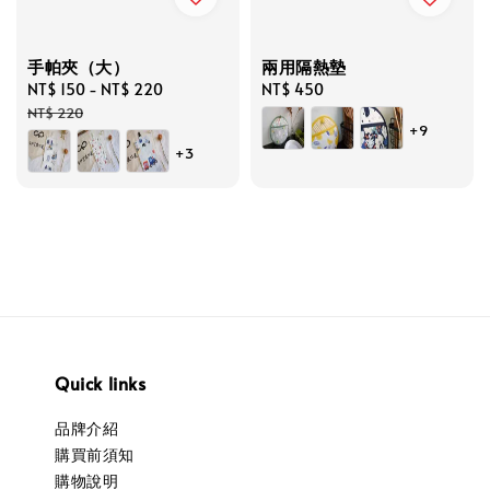
手帕夾（大）
兩用隔熱墊
Sale
NT$ 150
-
NT$ 220
Regular
Regular
NT$ 450
price
price
price
NT$ 220
+9
+3
Quick links
品牌介紹
購買前須知
購物說明