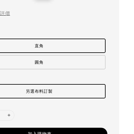
price
評價
直角
圓角
另選布料訂製
加入購物車