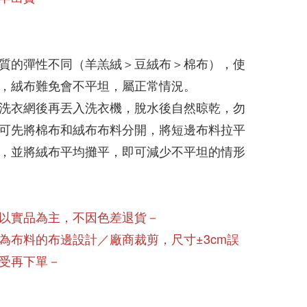
質的彈性不同（羊羔絨＞豆絨布＞棉布），使
，絨布難免會不平坦，屬正常情況。
洗衣網後再丟入洗衣機，脫水後自然晾乾，勿
可先將棉布和絨布布料分開，將短邊布料拉平
，並將絨布平均攤平，即可減少不平坦的情形
以實品為主，不因色差退貨－
為布料的布邊設計／廠商裁剪，尺寸±3cm誤
受再下單－