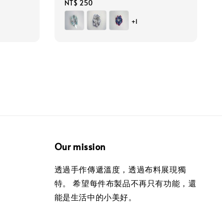
Regular
NT$ 250
price
+1
Our mission
透過手作傳遞溫度，透過布料展現獨
特。 希望每件布製品不再只有功能，還
能是生活中的小美好。