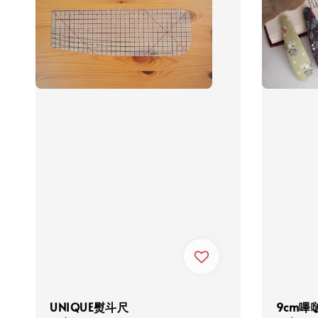
UNIQUE熨斗尺
9cm嗶