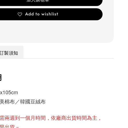
Add to wishlist
訂製須知
明
105cm
美棉布／韓國豆絨布
需兩週到一個月時間，依廠商出貨時間為主，
早出貨－