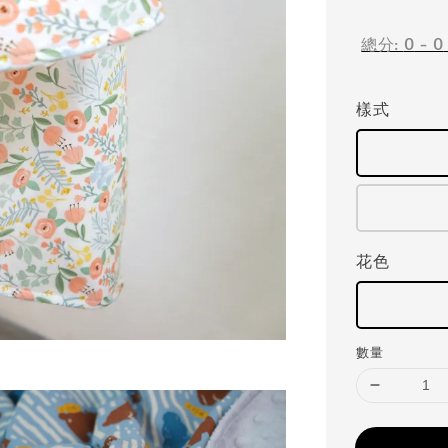
price
總分:
0
-
0
樣式
花色
數量