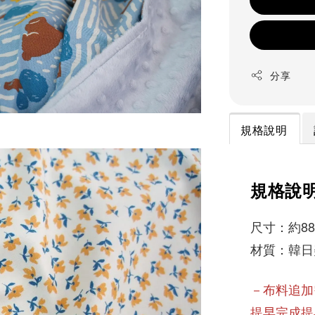
分享
規格說明
規格說
尺寸：約88x
材質：韓日
－布料追加
提早完成提