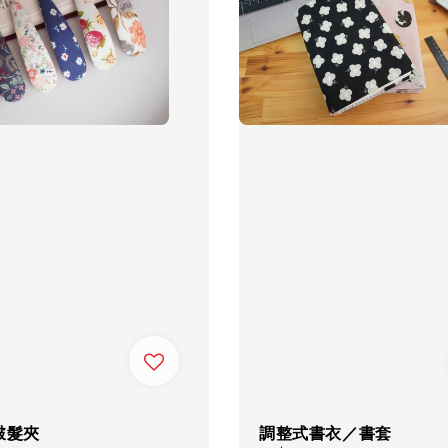
啵髮夾
調整式書衣／書套