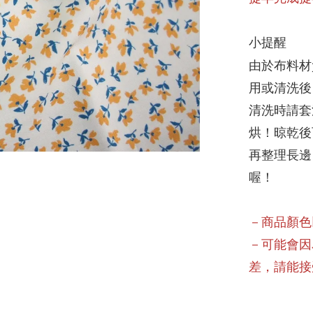
小提醒
由於布料材
用或清洗後
清洗時請套
烘！晾乾後
再整理長邊
喔！
－商品顏色
－可能會因
差，請能接