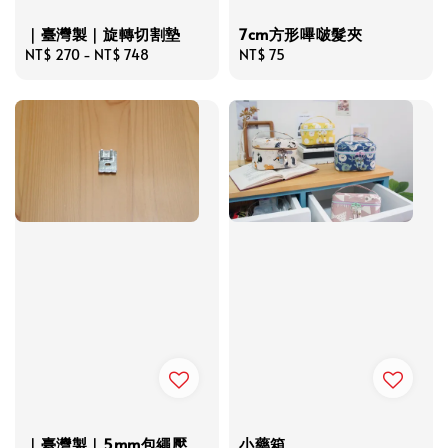
｜臺灣製｜旋轉切割墊
7cm方形嗶啵髮夾
Regular
NT$ 270
-
NT$ 748
Regular
NT$ 75
price
price
｜臺灣製｜5mm包繩壓
小藥箱