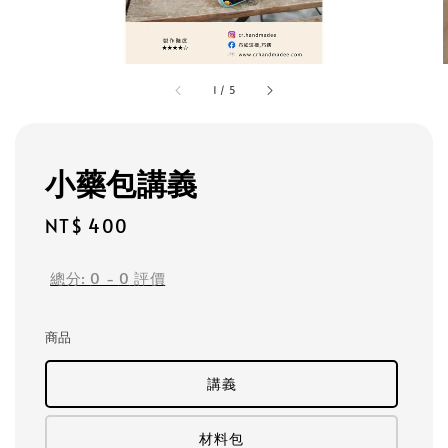
1
/
5
小藥包講義
Regular
NT$ 400
price
總分:
0
-
0
評價
商品
講義
材料包