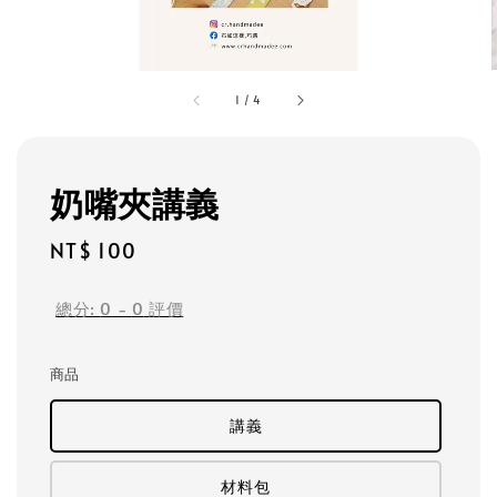
1
/
4
奶嘴夾講義
Regular
NT$ 100
price
總分:
0
-
0
評價
商品
講義
材料包