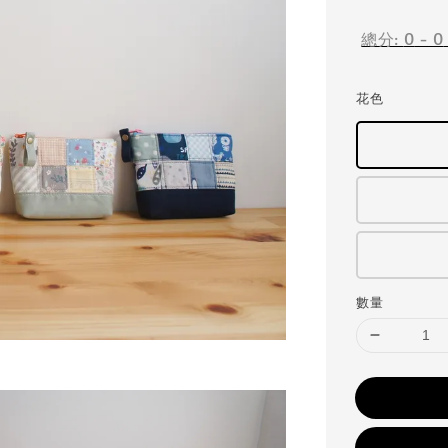
price
總分:
0
-
0
花色
數量