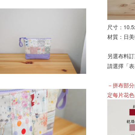
尺寸：10.5x
材質：日美
另選布料訂
請選擇「表
－拼布部分
定每片花色