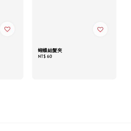
蝴蝶結髮夾
Regular
NT$ 60
price