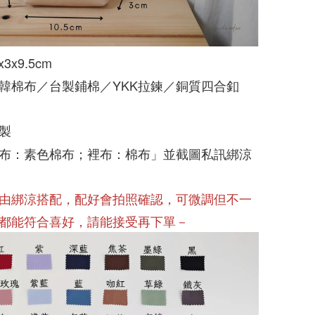
3x9.5cm
韓棉布／台製鋪棉／YKK拉鍊／銅質四合釦
製
布：素色棉布；裡布：棉布」並截圖私訊綁涼
由綁涼搭配，配好會拍照確認，可微調但不一
都能符合喜好，請能接受再下單－