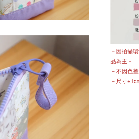
－因拍攝環
品為主－
－不因色差
－尺寸±1