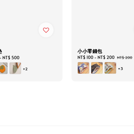
小小零錢包
墊
Sale
NT$ 100
-
NT$ 200
Regular
NT$ 200
-
NT$ 500
price
price
+3
+2