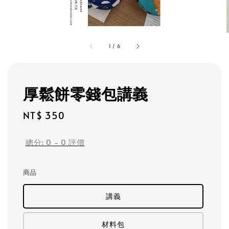
1
/
6
厚鬆餅零錢包講義
Regular
NT$ 350
price
總分:
0
-
0
評價
商品
講義
材料包