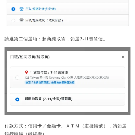
請選第二個選項：超商純取貨，勿選7-11賣貨便。
付款方式：信用卡／金融卡、ＡＴＭ（虛擬帳號），請勿選
銀行轉帳（縫紉機）。