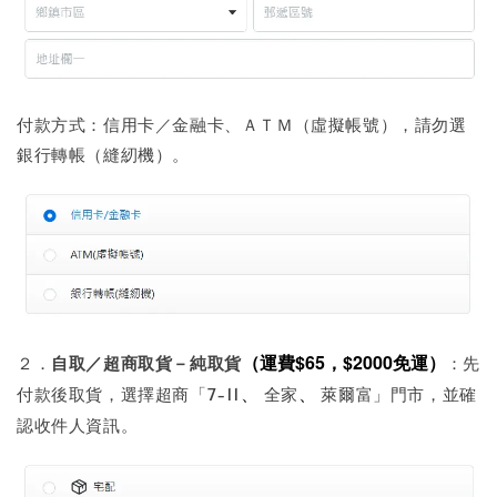
付款方式：信用卡／金融卡、ＡＴＭ（虛擬帳號），請勿選
銀行轉帳（縫紉機）。
（
運費$65，$2000免運
）
２．
自取／超商取貨－純取貨
：先
、
、
付款後取貨，選擇超商「7-11
全家
萊爾富」門市，並確
認收件人資訊。